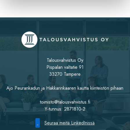
Talousvahvistus Oy
Pispalan valtatie 91
33270 Tampere
Ajo Peurankadun ja Hakkarinkaaren kautta kiinteistön pihaan
toimisto@talousvahvistus.fi
Y-tunnus: 2871810-2
Seuraa meitä LinkedInissä