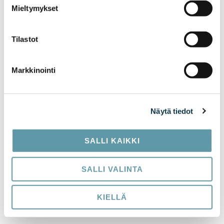
Talouspäällikköpalvelut aina yksittäisistä budjetti-,
Mieltymykset
kassavirta- tai kannattavuuslaskelmista
pidempiaikaiseen yhteistyöhön
Tilastot
Arvonmääritykset
Konsernitilinpäätöksiin ja monimutkaisiin
kirjanpitokysymyksiin liittyvä neuvonta
Markkinointi
OTA YHTEYTTÄ
Näytä tiedot
SALLI KAIKKI
SALLI VALINTA
KIELLÄ