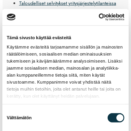
Taloudelliset selvitykset yritysjärjestelytilanteissa
Lisäksi pyrimme edistämään tilintarkastajien välistä
yhteistyötä tarjoamalla alihankintapalveluita tarpeesi
mukaan – lue lisää.
Tämä sivusto käyttää evästeitä
Käytämme evästeitä tarjoamamme sisällön ja mainosten
OTA YHTEYTTÄ
räätälöimiseen, sosiaalisen median ominaisuuksien
tukemiseen ja kävijämäärämme analysoimiseen. Lisäksi
jaamme sosiaalisen median, mainosalan ja analytiikka-
alan kumppaneillemme tietoja siitä, miten käytät
Talouskonsultoinnin palvelut
sivustoamme. Kumppanimme voivat yhdistää näitä
tietoja muihin tietoihin, joita olet antanut heille tai joita on
kerätty, kun olet käyttänyt heidän palvelujaan.
Tuotamme osaamisellamme yrityksen johdon tarpeisiin
räätälöityjä ratkaisuja taloushallinnollisiin ja
kirjanpitoteknisiin kysymyksiin liittyen. Palvelumme
Suostumuksen
Välttämätön
koostuvat esimerkiksi seuraavista:
valinta