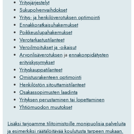
Yritysjärjestelyt
Sukupolvenvaihdokset
Yritys- ja henkilöverotuksen optimointi
Ennakkoratkaisuhakemukset
Poikkeuslupahakemukset
Verotarkastustilanteet
Veroilmoitukset ja -oikaisut
Arvonlisäverotuksen
ja
ennakonpidätysten
erityiskysymykset
Yrityskauppatilanteet
Omistusrakenteen optimointi
Henkilöstön sitouttamistilanteet
Osakassopimusten laadinta
Yrityksen perustaminen tai lopettaminen
Yhtiömuodon muutokset
Lisäksi tarjoamme tilitoimistoille monipuolisia palveluita
ja esimerkiksi räätälöitävää koulutusta tarpeen mukaan.